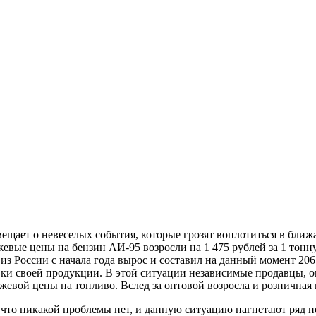
ещает о невеселых события, которые грозят воплотиться в ближ
евые цены на бензин АИ-95 возросли на 1 475 рублей за 1 тонну 
а из России с начала года вырос и составил на данный момент 2
и своей продукции. В этой ситуации независимые продавцы, оп
ржевой цены на топливо. Вслед за оптовой возросла и розничная
 что никакой проблемы нет, и данную ситуацию нагнетают ряд н