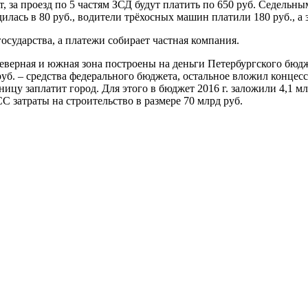
 за проезд по 5 частям ЗСД будут платить по 650 руб. Седельным
ась в 80 руб., водители трёхосных машин платили 180 руб., а за
осударства, а платежи собирает частная компания.
Северная и южная зона построены на деньги Петербургского бюд
руб. – средства федерального бюджета, остальное вложил конце
ицу заплатит город. Для этого в бюджет 2016 г. заложили 4,1 млрд
С затраты на строительство в размере 70 млрд руб.