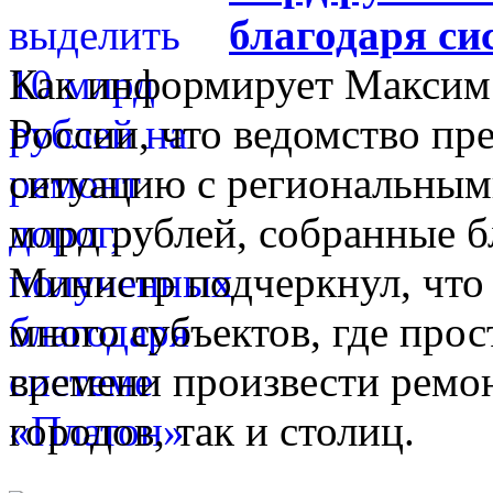
благодаря си
Как информирует Максим 
России, что ведомство пр
ситуацию с региональным
млрд рублей, собранные б
Министр подчеркнул, что
много субъектов, где про
времени произвести ремон
городов, так и столиц.