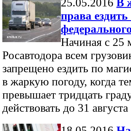
25.05.2016
В 
права ездить
федерального
Начиная с 25 
Росавтодора всем грузови
запрещено ездить по маги
в жаркую погоду, когда т
превышает тридцать граду
действовать до 31 август
18.05.2016
На