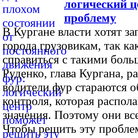
логический ц
проблему
В Кургане власти хотят з
города грузовикам, так ка
справиться с такими боль
Руденко, глава Кургана, р
водители фур стараются о
контроля, которая распола
значения. Поэтому они все
Чтобы решить эту пробле